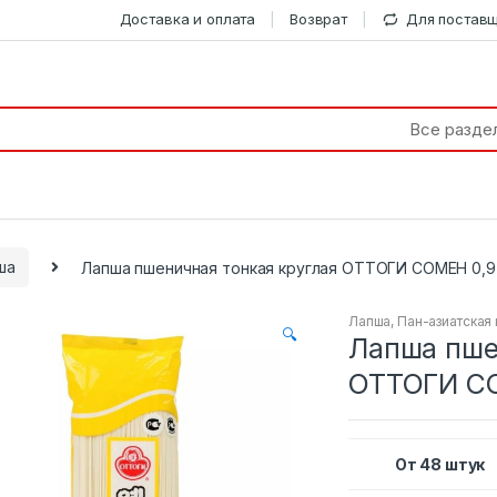
Доставка и оплата
Возврат
Для постав
ша
Лапша пшеничная тонкая круглая ОТТОГИ СОМЕН 0,9 
Лапша
,
Пан-азиатская 
🔍
Лапша пше
ОТТОГИ СО
От 48 штук