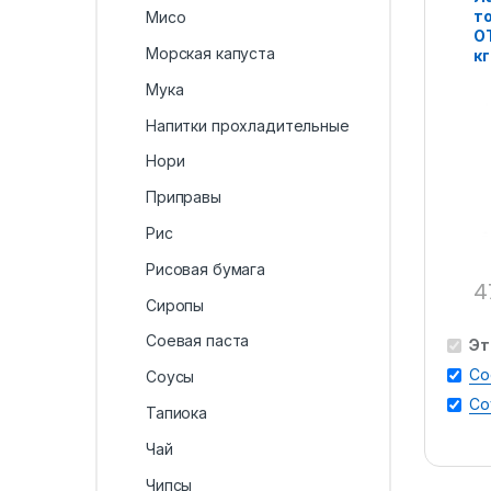
т
Мисо
О
Морская капуста
кг
Мука
Напитки прохладительные
Нори
Приправы
Рис
Рисовая бумага
4
Сиропы
Соевая паста
Эт
Со
Соусы
Со
Тапиока
Чай
Чипсы