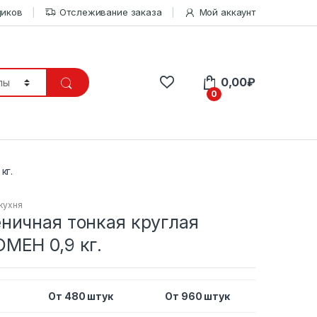
щиков
Отслеживание заказа
Мой аккаунт
0,00
₽
0
кг.
кухня
ничная тонкая круглая
МЕН 0,9 кг.
От 480 штук
От 960 штук