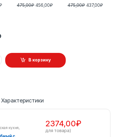
₽
475,00
₽
456,00
₽
475,00
₽
437,00
₽
₽
В корзину
Характеристики
2374,00
₽
ская кухня
,
для товара)
бный c