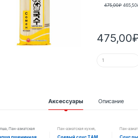
475,00
₽
465,50
475,00
К
о
л
и
ч
е
с
т
в
Аксессуары
Описание
о
пша
,
Пан-азиатская
Пан-азиатская кухня
,
Пан-азиат
хня
Соусы
Соусы
апша пшеничная
Соевый соус ТAM
Соус ры