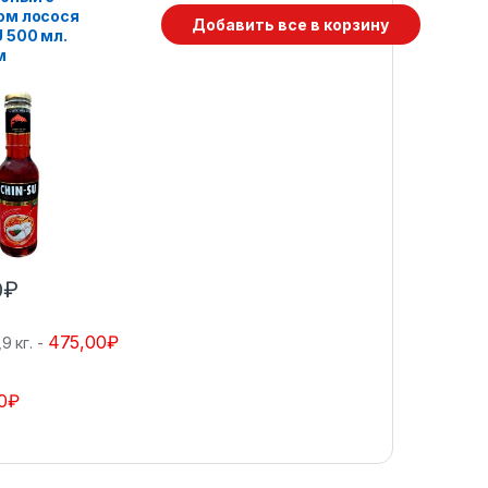
ом лосося
Добавить все в корзину
 500 мл.
м
0
₽
475,00
₽
 кг.
-
0
₽