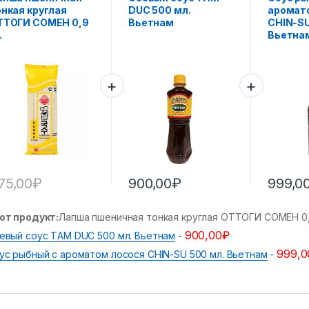
онкая круглая
DUC 500 мл.
аромат
ТТОГИ СОМЕН 0,9
Вьетнам
CHIN-SU
.
Вьетна
75,00
₽
900,00
₽
999,0
от продукт:
Лапша пшеничная тонкая круглая ОТТОГИ СОМЕН 0,9
900,00
₽
евый соус ТAM DUC 500 мл. Вьетнам
-
999,0
ус рыбный c ароматом лосося CHIN-SU 500 мл. Вьетнам
-