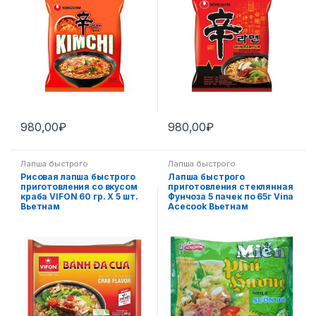
980,00
₽
980,00
₽
Лапша быстрого
Лапша быстрого
приготовления
,
Пан-азиатская
приготовления
,
Пан-азиатская
Рисовая лапша быстрого
Лапша быстрого
кухня
кухня
приготовления со вкусом
приготовления стеклянная
краба VIFON 60 гр. Х 5 шт.
Фунчоза 5 пачек по 65г Vina
Вьетнам
Acecook Вьетнам