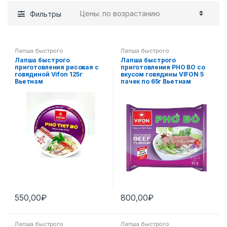
Фильтры
Лапша быстрого
Лапша быстрого
приготовления
,
Пан-азиатская
приготовления
,
Пан-азиатская
Лапша быстрого
Лапша быстрого
кухня
кухня
приготовления рисовая с
приготовления PHO BO со
говядиной Vifon 125г
вкусом говядины VIFON 5
Вьетнам
пачек по 65г Вьетнам
550,00
₽
800,00
₽
Лапша быстрого
Лапша быстрого