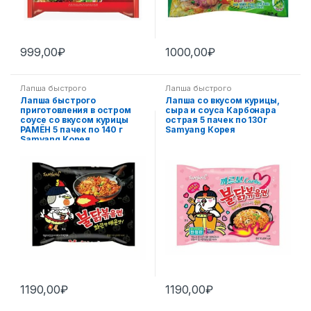
999,00
₽
1000,00
₽
Лапша быстрого
Лапша быстрого
приготовления
,
Пан-азиатская
приготовления
,
Пан-азиатская
Лапша быстрого
Лапша со вкусом курицы,
кухня
кухня
приготовления в остром
сыра и соуса Карбонара
соусе со вкусом курицы
острая 5 пачек по 130г
РАМЁН 5 пачек по 140 г
Samyang Корея
Samyang Корея
1190,00
₽
1190,00
₽