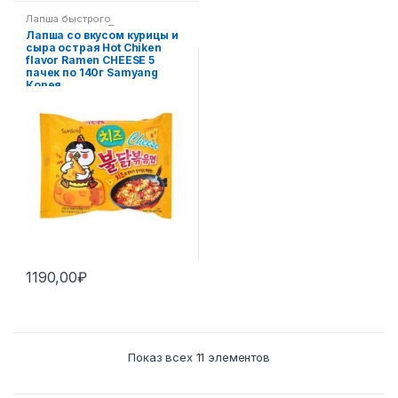
Лапша быстрого
приготовления
,
Пан-азиатская
Лапша со вкусом курицы и
кухня
сыра острая Hot Chiken
flavor Ramen CHEESE 5
пачек по 140г Samyang
Корея
1190,00
₽
Показ всех 11 элементов