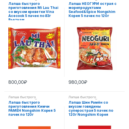
приготовления
,
Пан-азиатская
приготовления
,
Пан-азиатская
Лапша быстрого
Лапша НЕОГУРИ острая с
кухня
кухня
приготовления Mi Lau Thai
морепродуктами
со вкусом креветки Vina
Seafood&Spice Nongshim
Acecook 5 пачек по 83г
Корея 5 пачек по 120г
Вьетнам
800,00
₽
980,00
₽
Лапша быстрого
Лапша быстрого
приготовления
,
Пан-азиатская
приготовления
,
Пан-азиатская
Лапша быстрого
Лапша Шин Рамён со
кухня
кухня
приготовления Кимчи
вкусом говядины
РАМЁН Nongshim Корея 5
суперострая 5 пачек по
пачек по 120г
120г Nongshim Корея