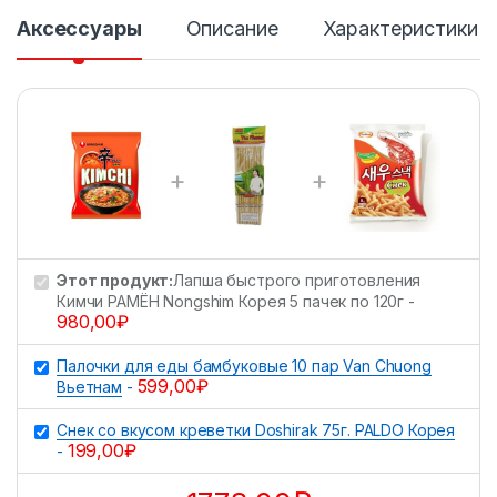
в
Аксессуары
Описание
Характеристики
о
Этот продукт:
Лапша быстрого приготовления
Кимчи РАМЁН Nongshim Корея 5 пачек по 120г
-
980,00
₽
Палочки для еды бамбуковые 10 пар Van Chuong
599,00
₽
Вьетнам
-
Снек со вкусом креветки Doshirak 75г. PALDO Корея
199,00
₽
-