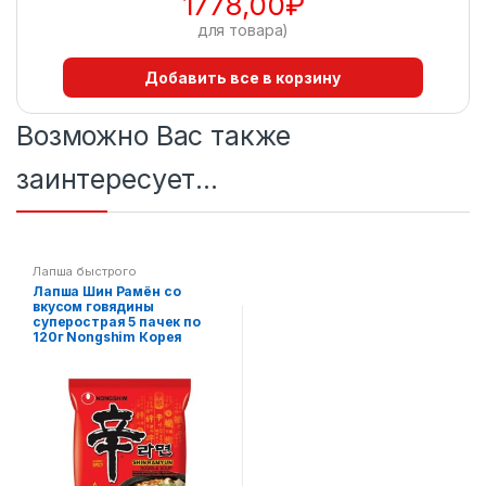
1778,00
₽
для товара)
Добавить все в корзину
Возможно Вас также
заинтересует…
Лапша быстрого
приготовления
,
Пан-азиатская
Лапша Шин Рамён со
кухня
вкусом говядины
суперострая 5 пачек по
120г Nongshim Корея