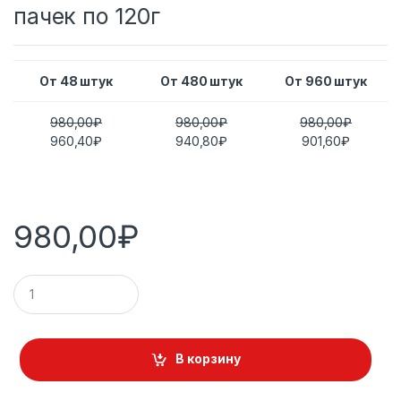
пачек по 120г
От 48 штук
От 480 штук
От 960 штук
980,00
₽
980,00
₽
980,00
₽
960,40
₽
940,80
₽
901,60
₽
980,00
₽
К
о
л
и
ч
В корзину
е
с
т