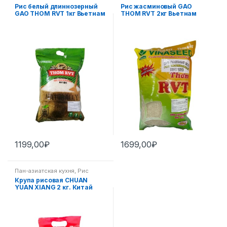
Рис белый длиннозерный
Рис жасминовый GAO
GAO THOM RVT 1кг Вьетнам
THOM RVT 2кг Вьетнам
1199,00
₽
1699,00
₽
Пан-азиатская кухня
,
Рис
Крупа рисовая CHUAN
YUAN XIANG 2 кг. Китай