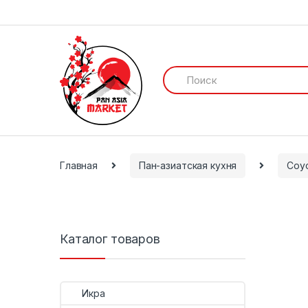
И
с
к
а
т
ь
:
Главная
Пан-азиатская кухня
Соу
Каталог товаров
Икра