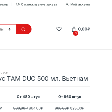
щиков
Отслеживание заказа
Мой аккаунт
0,00
₽
0
Соусы
ус ТAM DUC 500 мл. Вьетнам
От 480 штук
От 960 штук
₽
900,00
₽
864,00
₽
900,00
₽
828,00
₽