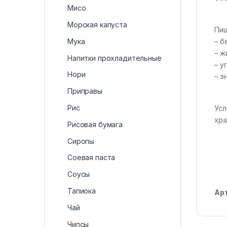
Мисо
Морская капуста
Пищ
– бе
Мука
– жи
Напитки прохладительные
– у
Нори
– э
Приправы
Рис
Усл
хра
Рисовая бумага
Сиропы
Соевая паста
Соусы
Тапиока
Ар
Чай
Чипсы