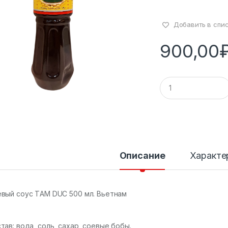
Добавить в спи
900,00
К
о
л
и
ч
е
с
т
в
Описание
Характе
о
вый соус ТAM DUC 500 мл. Вьетнам
тав: вода, соль, сахар, соевые бобы.