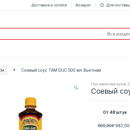
Доставка и оплата
Возврат
Для постав
сы
Соевый соус ТAM DUC 500 мл. Вьетнам
Пан-азиатская кухня
,
🔍
Соевый со
От 48 штук
900,00
₽
882,00