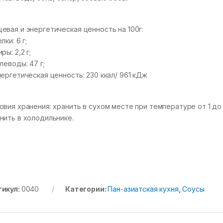
евая и энергетическая ценность на 100г:
лки: 6 г;
ры: 2,2 г;
глеводы: 47 г;
нергетическая ценность: 230 ккал/ 961 кДж
овия хранения: хранить в сухом месте при температуре от 1 до
нить в холодильнике.
тикул:
0040
Категории:
Пан-азиатская кухня
,
Соусы