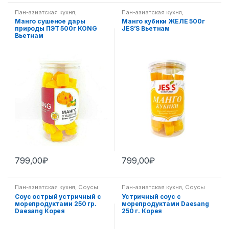
Пан-азиатская кухня
,
Пан-азиатская кухня
,
Экзотические фрукты
Экзотические фрукты
Манго сушеное дары
Манго кубики ЖЕЛЕ 500г
природы ПЭТ 500г KONG
JES’S Вьетнам
Вьетнам
799,00
₽
799,00
₽
Пан-азиатская кухня
,
Соусы
Пан-азиатская кухня
,
Соусы
Соус острый устричный с
Устричный соус с
морепродуктами 250 гр.
морепродуктами Daesang
Daesang Корея
250 г. Корея