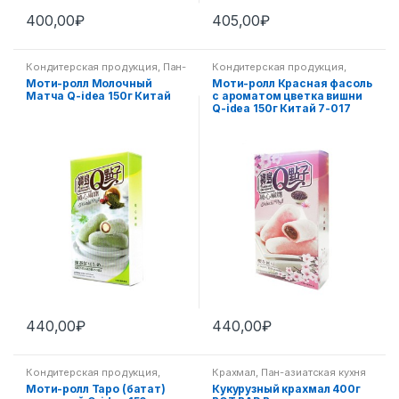
400,00
₽
405,00
₽
Кондитерская продукция
,
Пан-
Кондитерская продукция
,
азиатская кухня
Леденцы и Конфеты
,
Пан-
Моти-ролл Молочный
Моти-ролл Красная фасоль
азиатская кухня
Матча Q-idea 150г Китай
с ароматом цветка вишни
Q-idea 150г Китай 7-017
440,00
₽
440,00
₽
Кондитерская продукция
,
Крахмал
,
Пан-азиатская кухня
Леденцы и Конфеты
,
Пан-
Моти-ролл Таро (батат)
Кукурузный крахмал 400г
азиатская кухня