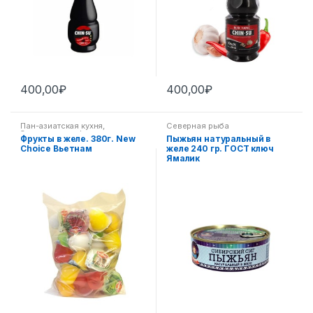
400,00
₽
400,00
₽
Пан-азиатская кухня
,
Северная рыба
Экзотические фрукты
Фрукты в желе. 380г. New
Пыжьян натуральный в
Choice Вьетнам
желе 240 гр. ГОСТ ключ
Ямалик