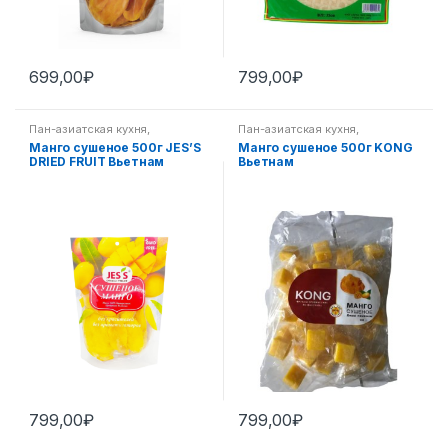
699,00
₽
799,00
₽
Пан-азиатская кухня
,
Пан-азиатская кухня
,
Экзотические фрукты
Экзотические фрукты
Манго сушеное 500г JES’S
Манго сушеное 500г KONG
DRIED FRUIT Вьетнам
Вьетнам
799,00
₽
799,00
₽