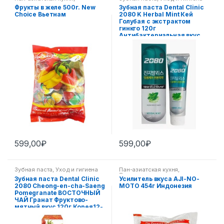
Экзотические фрукты
Фрукты в желе 500г. New
Зубная паста Dental Clinic
Choice Вьетнам
2080 K Herbal Mint Кей
Голубая с экстрактом
гинкго 120г
Антибактериальная вкус
мяты и целебных трав
Корея 12-031
599,00
₽
599,00
₽
Зубная паста
,
Уход и гигиена
Пан-азиатская кухня
,
Приправы
Зубная паста Dental Clinic
Усилитель вкуса AJI-NO-
2080 Cheong-en-cha-Saeng
MOTO 454г Индонезия
Pomegranate ВОСТОЧНЫЙ
ЧАЙ Гранат Фруктово-
мятный вкус 120г Корея12-
031