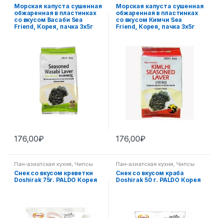
азиатская кухня
азиатская кухня
Морская капуста сушенная
Морская капуста сушенная
обжаренная в пластинках
обжаренная в пластинках
со вкусом Васаби Sea
со вкусом Кимчи Sea
Friend, Корея, пачка 3х5г
Friend, Корея, пачка 3х5г
176,00
₽
176,00
₽
Пан-азиатская кухня
,
Чипсы
Пан-азиатская кухня
,
Чипсы
Снек со вкусом креветки
Снек со вкусом краба
Doshirak 75г. PALDO Корея
Doshirak 50 г. PALDO Корея