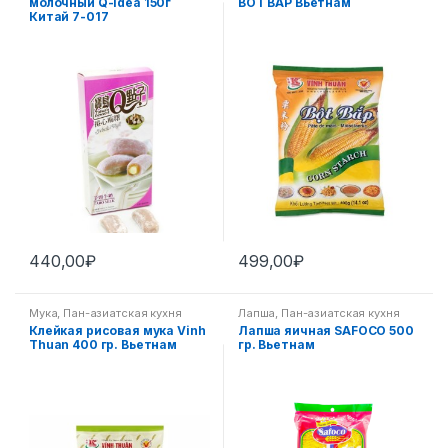
молочный Q-idea 150г
BOT BAP Вьетнам
Китай 7-017
440,00
₽
499,00
₽
Мука
,
Пан-азиатская кухня
Лапша
,
Пан-азиатская кухня
Клейкая рисовая мука Vinh
Лапша яичная SAFOCO 500
Thuan 400 гр. Вьетнам
гр. Вьетнам