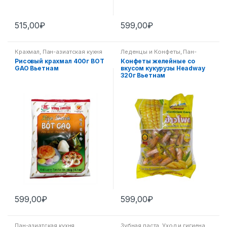
515,00
₽
599,00
₽
Крахмал
,
Пан-азиатская кухня
Леденцы и Конфеты
,
Пан-
азиатская кухня
Рисовый крахмал 400г BOT
Конфеты желейные со
GAO Вьетнам
вкусом кукурузы Headway
320г Вьетнам
599,00
₽
599,00
₽
Пан-азиатская кухня
,
Зубная паста
,
Уход и гигиена