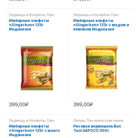
Леденцы и Конфеты
,
Пан-
Леденцы и Конфеты
,
Пан-
азиатская кухня
азиатская кухня
Имбирные конфеты
Имбирные конфеты
«Gingerbon» 125г
«Gingerbon» 125г с медом и
Индонезия
лимоном Индонезия
399,00
₽
399,00
₽
Леденцы и Конфеты
,
Пан-
Лапша
,
Пан-азиатская кухня
азиатская кухня
Имбирные конфеты
Рисовая вермишель Bun
«Gingerbon» 125г с манго
Tuoi SAFOCO 300г.
Индонезия