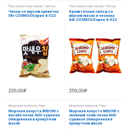
Пан-азиатская кухня
,
Чипсы
Пан-азиатская кухня
,
Чипсы
Чипсы со вкусом креветки
Креветочные чипсы со
56г COSMOS Корея 4-022
вкусом масла и чеснока
64г COSMOS Корея 4-022
220,00
₽
259,00
₽
Морская капуста
,
Пан-
Морская капуста
,
Пан-
азиатская кухня
азиатская кухня
Морская капуста MIDORI с
Морская капуста MIDORI с
васаби пачка 4х5г сушеная
зеленым чаем пачка 4х5г
обжаренная в кунжутном
сушеная обжаренная в
масле
кунжутном масле