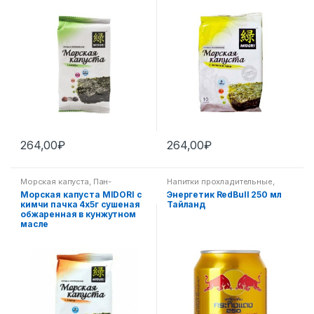
264,00
₽
264,00
₽
Морская капуста
,
Пан-
Напитки прохладительные
,
азиатская кухня
Пан-азиатская кухня
Морская капуста MIDORI с
Энергетик RedBull 250 мл
кимчи пачка 4х5г сушеная
Тайланд
обжаренная в кунжутном
масле