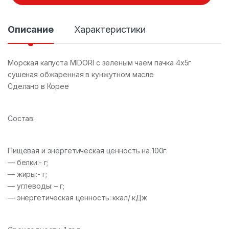
с
т
в
Описание
Характеристики
о
Морская капуста MIDORI с зеленым чаем пачка 4х5г
сушеная обжаренная в кунжутном масле
Сделано в Корее
Состав:
Пищевая и энергетическая ценность на 100г:
— белки:- г;
— жиры:- г;
— углеводы: – г;
— энергетическая ценность: ккал/ кДж