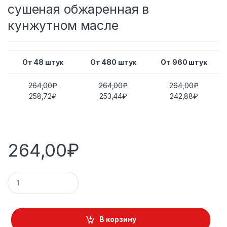
сушеная обжаренная в
кунжутном масле
От 48 штук
От 480 штук
От 960 штук
264,00
₽
264,00
₽
264,00
₽
258,72
₽
253,44
₽
242,88
₽
264,00
₽
К
о
л
и
ч
В корзину
е