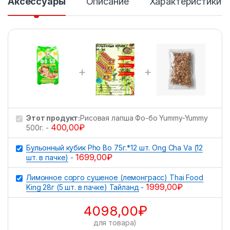
Аксессуары
Описание
Характеристики
о
Этот продукт:
Рисовая лапша Фо-бо Yummy-Yummy
400,00
₽
500г.
-
Бульонный кубик Pho Bo 75г.*12 шт. Ong Cha Va (12
1699,00
₽
шт. в пачке)
-
Лимонное сорго сушеное (лемонграсс) Thai Food
1999,00
₽
King 28г (5 шт. в пачке) Тайланд
-
4098,00
₽
для товара)