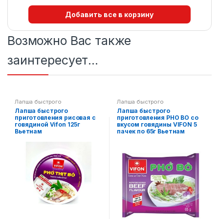
Добавить все в корзину
Возможно Вас также
заинтересует…
Лапша быстрого
Лапша быстрого
приготовления
,
Пан-азиатская
приготовления
,
Пан-азиатская
Лапша быстрого
Лапша быстрого
кухня
кухня
приготовления рисовая с
приготовления PHO BO со
говядиной Vifon 125г
вкусом говядины VIFON 5
Вьетнам
пачек по 65г Вьетнам