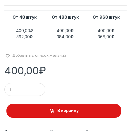
От 48 штук
От 480 штук
От 960 штук
400,00
₽
400,00
₽
400,00
₽
392,00
₽
384,00
₽
368,00
₽
Добавить в список желаний
400,00
₽
К
о
л
и
ч
В корзину
е
с
т
в