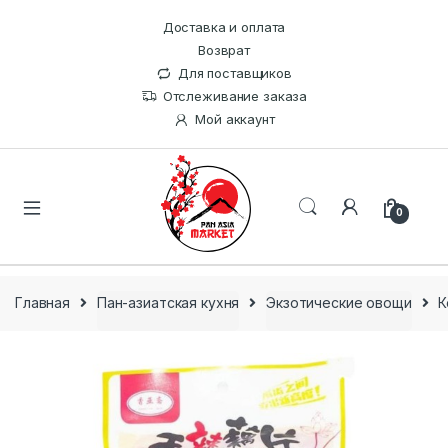
Доставка и оплата
Возврат
Для поставщиков
Отслеживание заказа
Мой аккаунт
0
Главная
Пан-азиатская кухня
Экзотические овощи
К