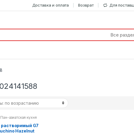
Доставка и оплата
Возврат
Для постав
88
024141588
,
Пан-азиатская кухня
 растворимый G7
uchino Hazelnut