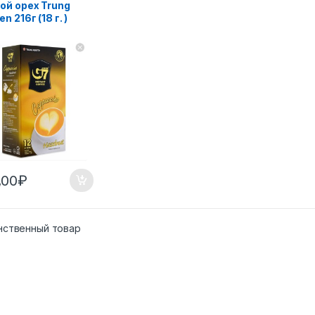
ой орех Trung
n 216г (18 г. )
,00
₽
нственный товар