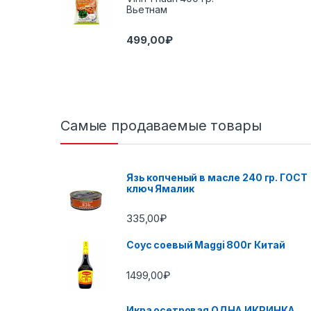
Вьетнам
499,00
₽
Самые продаваемые товары
Язь копченый в масле 240 гр. ГОСТ
ключ Ямалик
335,00
₽
Соус соевый Maggi 800г Китай
1499,00
₽
Икра осетровая ОДНА ИКРИНКА