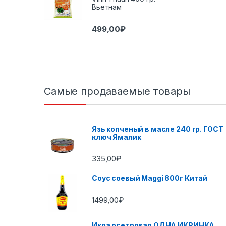
Вьетнам
499,00
₽
Самые продаваемые товары
Язь копченый в масле 240 гр. ГОСТ
ключ Ямалик
335,00
₽
Соус соевый Maggi 800г Китай
1499,00
₽
Икра осетровая ОДНА ИКРИНКА