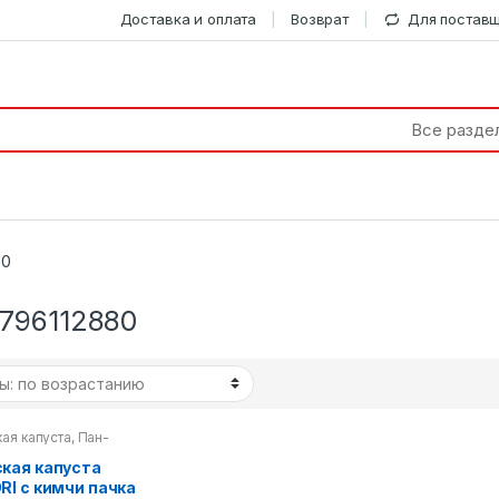
Доставка и оплата
Возврат
Для постав
80
796112880
ая капуста
,
Пан-
ская кухня
кая капуста
RI с кимчи пачка