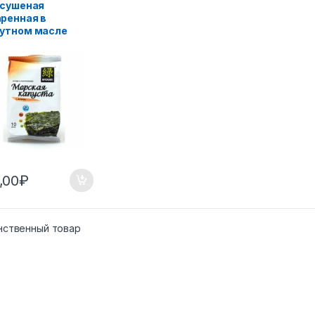
 сушеная
ренная в
утном масле
,00
₽
нственный товар