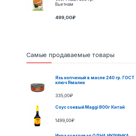
Вьетнам
499,00
₽
Самые продаваемые товары
Язь копченый в масле 240 гр. ГОСТ
ключ Ямалик
335,00
₽
Соус соевый Maggi 800г Китай
1499,00
₽
Икра осетровая ОДНА ИКРИНКА