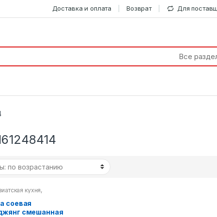
Доставка и оплата
Возврат
Для постав
4
161248414
зиатская кухня
,
я паста
а соевая
джянг смешанная