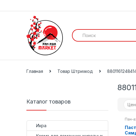
И
с
к
а
т
ь
:
Главная
Товар Штрихкод
880116124841
8801
Каталог товаров
Пан-а
Соева
Икра
Паст
Сям
Корма для домашних животных