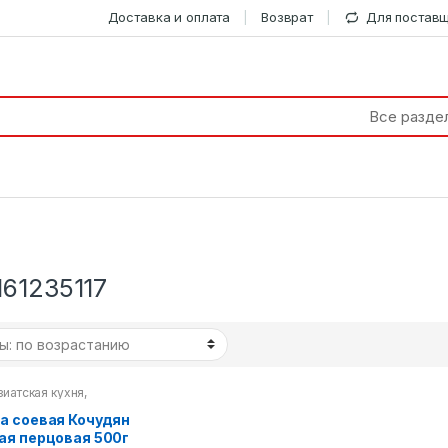
Доставка и оплата
Возврат
Для постав
161235117
зиатская кухня
,
я паста
а соевая Кочудян
ая перцовая 500г