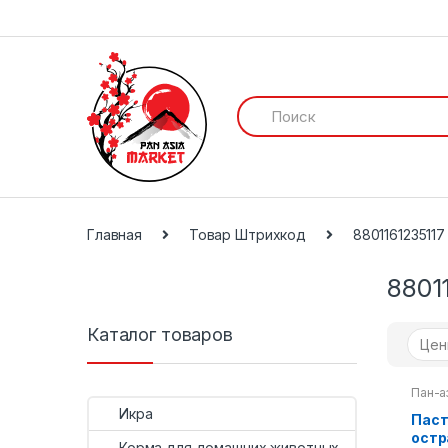
И
с
к
а
т
ь
:
Главная
Товар Штрихкод
8801161235117
8801
Каталог товаров
Пан-а
Соева
Икра
Паст
остр
Корма для домашних животных