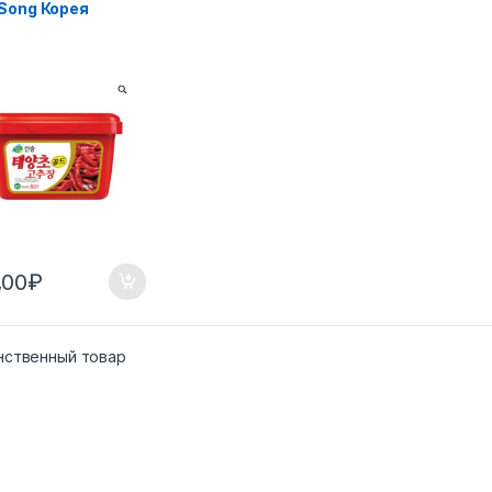
 Song Корея
,00
₽
нственный товар