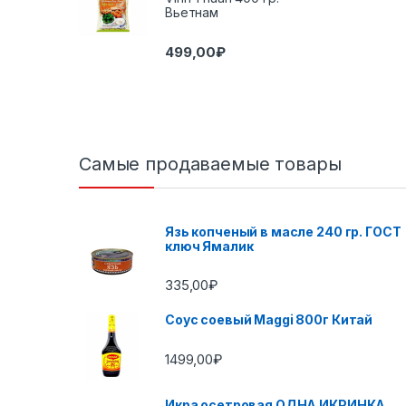
Вьетнам
499,00
₽
Самые продаваемые товары
Язь копченый в масле 240 гр. ГОСТ
ключ Ямалик
335,00
₽
Соус соевый Maggi 800г Китай
1499,00
₽
Икра осетровая ОДНА ИКРИНКА