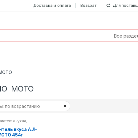
Доставка и оплата
Возврат
Для постав
-MOTO
-NO-MOTO
зиатская кухня
,
равы
итель вкуса AJI-
MOTO 454г