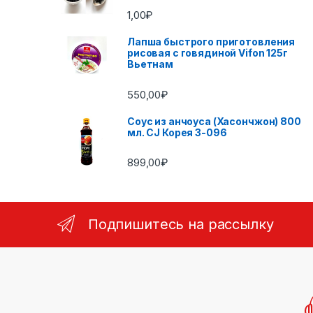
1,00
₽
Лапша быстрого приготовления
рисовая с говядиной Vifon 125г
Вьетнам
550,00
₽
Соус из анчоуса (Хасончжон) 800
мл. CJ Корея 3-096
899,00
₽
Подпишитесь на рассылку