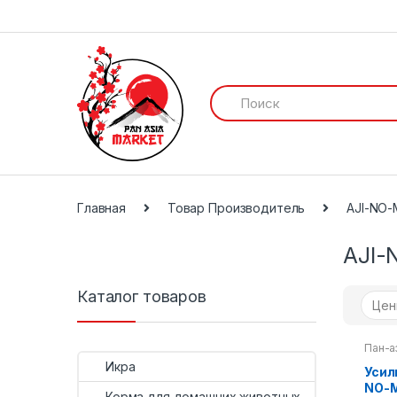
И
с
к
а
т
ь
:
Главная
Товар Производитель
AJI-NO
AJI
Каталог товаров
Пан-а
Прип
Икра
Усил
NO-
Корма для домашних животных