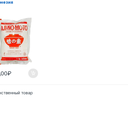
незия
,00
₽
нственный товар