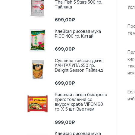
Thai Fish 5 Stars 500 гр.
Тайланд
Усл
699,00
₽
Пос
Клейкая рисовая мука
тем
PICC 400 гр. Китай
699,00
₽
Пел
кил
Сушеная тайская дыня
КАНТАЛУПА 250 гр.
так
Delight Season Тайланд
иск
699,00
₽
Есл
Рисовая лапша быстрого
изб
приготовления со
вкусом краба VIFON 60
гр. Х 5 шт. Вьетнам
999,00
₽
Клейкая рисовая мука