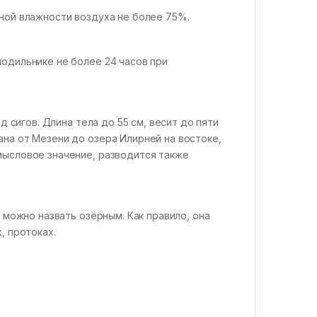
ьной влажности воздуха не более 75%.
лодильнике не более 24 часов при
д сигов. Длина тела до 55 см, весит до пяти
на от Мезени до озера Илирней на востоке,
мысловое значение, разводится также
ь можно назвать озёрным. Как правило, она
, протоках.