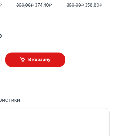
₽
390,00
₽
374,40
₽
390,00
₽
358,80
₽
₽
В корзину
ристики