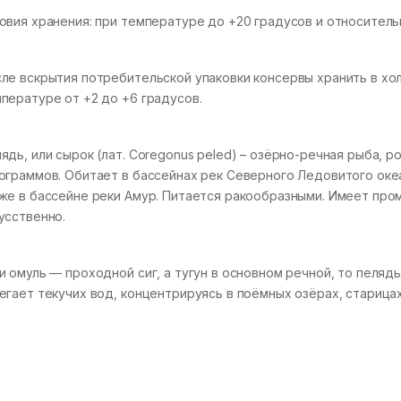
овия хранения: при температуре до +20 градусов и относител
ле вскрытия потребительской упаковки консервы хранить в хо
пературе от +2 до +6 градусов.
ядь, или сырок (лат. Coregonus peled) – озёрно-речная рыба, ро
ограммов. Обитает в бассейнах рек Северного Ледовитого океа
же в бассейне реки Амур. Питается ракообразными. Имеет про
усственно.
и омуль — проходной сиг, а тугун в основном речной, то пеляд
егает текучих вод, концентрируясь в поёмных озёрах, старицах