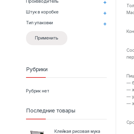
Производитель
+
Тол
Штук в коробке
+
Мас
Тип упаковки
+
Кон
Применить
Сос
пер
Рубрики
Пищ
— б
— ж
Рубрик нет
— у
— э
Последние товары
Сро
Клейкая рисовая мука