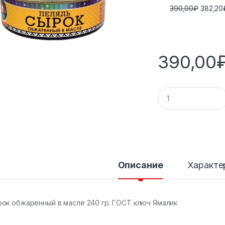
390,00
₽
382,20
390,00
К
о
л
и
ч
е
с
т
в
Описание
Характе
о
ок обжаренный в масле 240 гр. ГОСТ ключ Ямалик