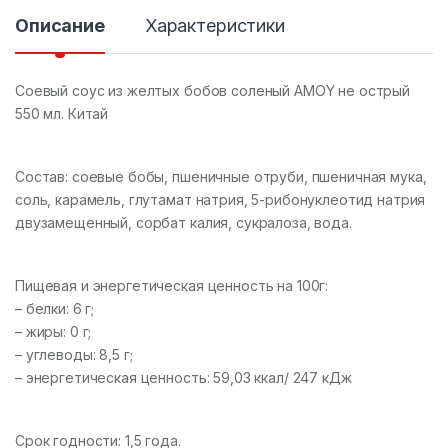
в
Описание
Характеристики
о
Соевый соус из желтых бобов соленый AMOY не острый
550 мл. Китай
Состав: соевые бобы, пшеничные отруби, пшеничная мука,
соль, карамель, глутамат натрия, 5-рибонуклеотид натрия
двузамещенный, сорбат калия, сукралоза, вода.
Пищевая и энергетическая ценность на 100г:
– белки: 6 г;
– жиры: 0 г;
– углеводы: 8,5 г;
– энергетическая ценность: 59,03 ккал/ 247 кДж
Срок годности: 1,5 года.