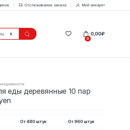
щиков
Отслеживание заказа
Мой аккаунт
0,00
₽
0
ринадлежности
ля еды деревянные 10 пар
yen
От 480 штук
От 960 штук