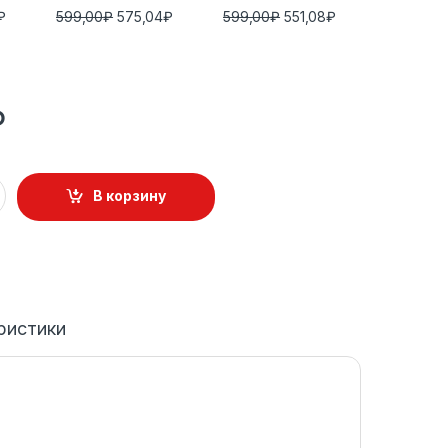
₽
599,00
₽
575,04
₽
599,00
₽
551,08
₽
₽
В корзину
ристики