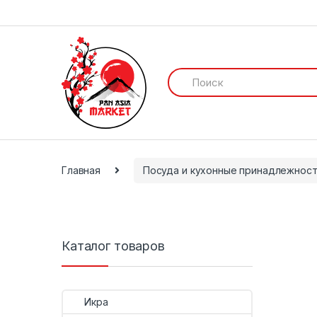
И
с
к
а
т
ь
:
Главная
Посуда и кухонные принадлежнос
Каталог товаров
Икра