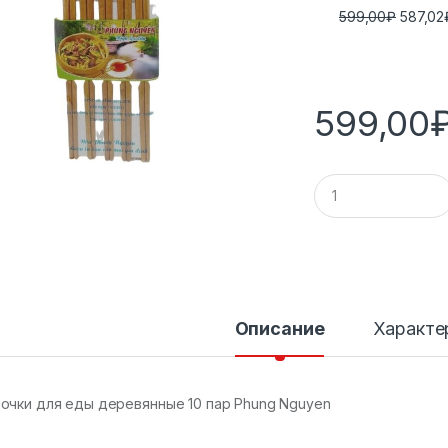
599,00
₽
587,02
599,00
К
о
л
и
ч
е
с
т
в
Описание
Характе
о
очки для еды деревянные 10 пар Phung Nguyen