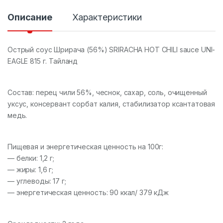
т
в
Описание
Характеристики
о
Острый соус Шрирача (56%) SRIRACHA HOT CHILI sauce UNI-
EAGLE 815 г. Тайланд
Состав: перец чили 56%, чеснок, сахар, соль, очищенный
уксус, консервант сорбат калия, стабилизатор ксантатовая
медь.
Пищевая и энергетическая ценность на 100г:
— белки: 1,2 г;
— жиры: 1,6 г;
— углеводы: 17 г;
— энергетическая ценность: 90 ккал/ 379 кДж