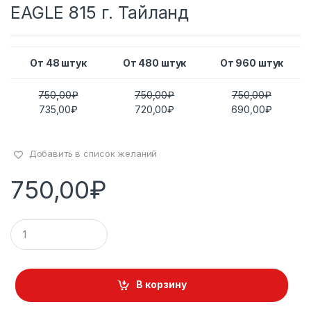
EAGLE 815 г. Тайланд
От 48 штук
От 480 штук
От 960 штук
750,00
₽
750,00
₽
750,00
₽
735,00
₽
720,00
₽
690,00
₽
Добавить в список желаний
750,00
₽
К
о
л
и
ч
В корзину
е
с